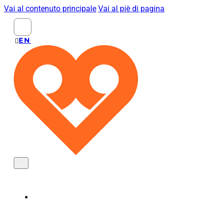
Vai al contenuto principale
Vai al piè di pagina
Search
...
ENGLISH
POMOLI