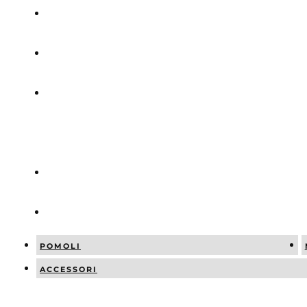
ABBINAMEN
NEWS
SOCIAL
POSTS
CATALOGO
CONTATTI
POMOLI
ACCESSORI