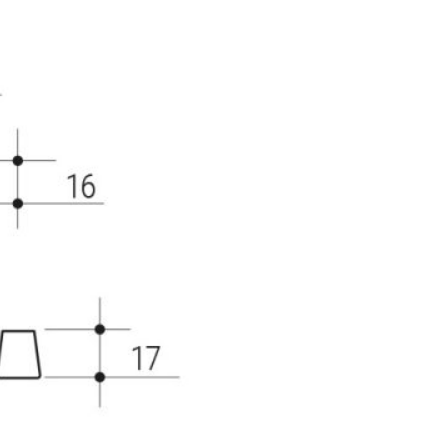
DIMENSIONI
Larghezza
Altezza
Profondità
Interasse
198 mm
16 mm
17 mm
128 mm
SCARICA IMMAGINE
SCARICA DISEGNO TEC
RICHIEDI 