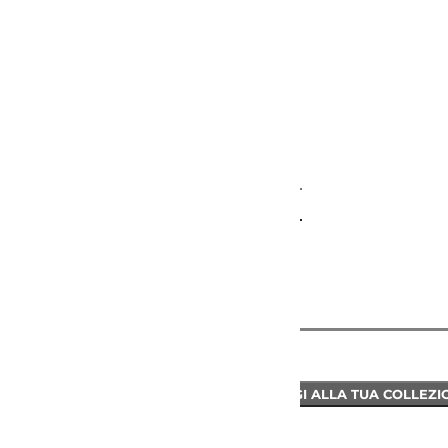
FINITURE
VE
VG
VS
VM
VR
GA
SP
NICO
INFORMAZIONI
AGGIUNGI ALLA TUA COLLEZI