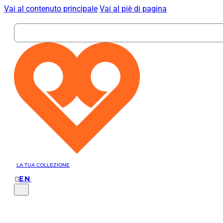
Vai al contenuto principale
Vai al piè di pagina
Search
...
LA TUA COLLEZIONE
ENGLISH