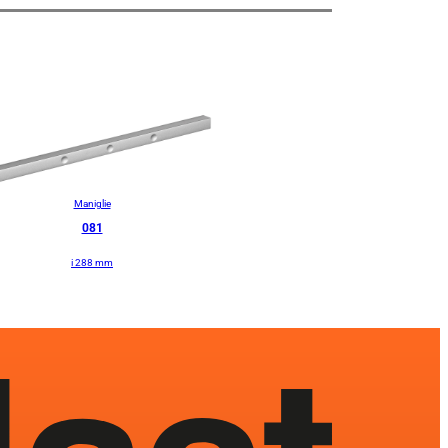
Maniglie
081
i 288 mm